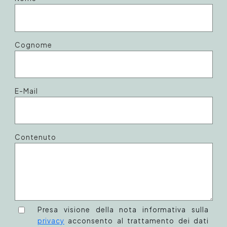
Cognome
E-Mail
Contenuto
Presa visione della nota informativa sulla
privacy
acconsento al trattamento dei dati